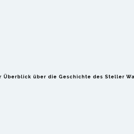
Start
Das Wasserwerk
Unser Team
er Überblick über die Geschichte des Steller W
g