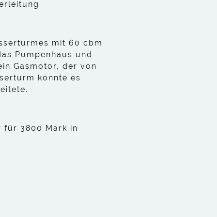
rleitung
sserturmes mit 60 cbm
r das Pumpenhaus und
ein Gasmotor, der von
sserturm konnte es
eitete.
 für 3800 Mark in