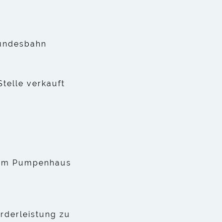
Bundesbahn
telle verkauft
d im Pumpenhaus
rderleistung zu