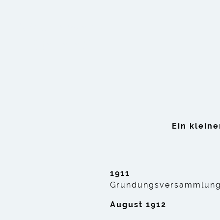
Wasserwerk
Stelle eG
Ein klein
1911
Gründungsversammlun
August 1912