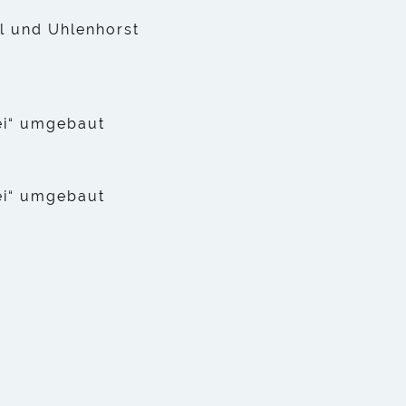
l und Uhlenhorst
rei“ umgebaut
rei“ umgebaut