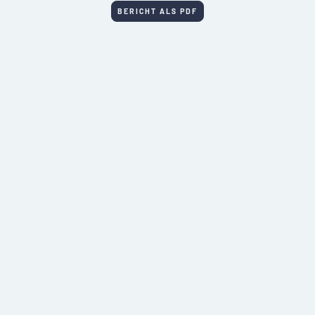
BERICHT ALS PDF
Impressum
Datenschutz
© Copyright – Alle Rechte vorbehalten.